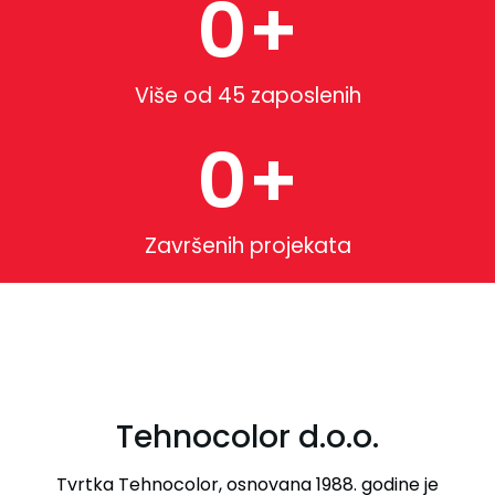
0
+
Više od 45 zaposlenih
0
+
Završenih projekata
Tehnocolor d.o.o.
Tvrtka Tehnocolor, osnovana 1988. godine je